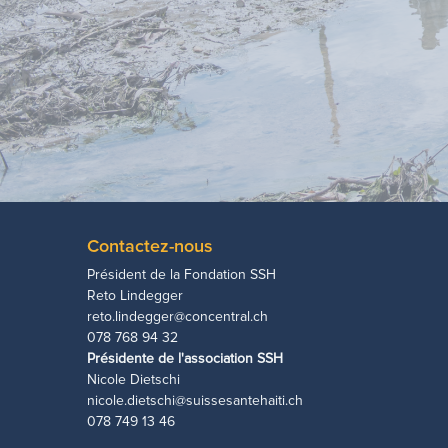
Contactez-nous
Président de la Fondation SSH
Reto Lindegger
reto.lindegger@concentral.ch
078 768 94 32
Présidente de l'association SSH
Nicole Dietschi
nicole.dietschi@suissesantehaiti.ch
078 749 13 46