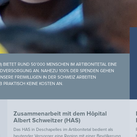
SSH) BIETET RUND 50’000 MENSCHEN IM ARTIBONITETAL EINE
RUNDVERSORGUNG AN. NAHEZU 100% DER SPENDEN GEHEN
UNSERE FREIWILLIGEN IN DER SCHWEIZ ARBEITEN
 PRAKTISCH KEINE KOSTEN AN.
Zusammenarbeit mit dem Hôpital
Albert Schweitzer (HAS)
Das HAS in Deschapelles im Artibonitetal bedient als
i
beutender Versorger
eine Region mit einer Bevölkerung