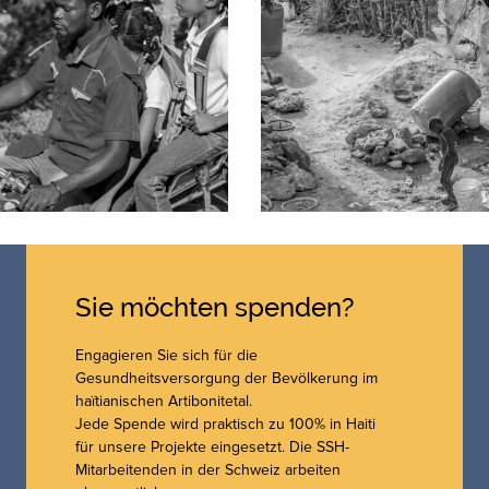
Sie möchten spenden?
Engagieren Sie sich für die
Gesundheitsversorgung der Bevölkerung im
haïtianischen Artibonitetal.
Jede Spende wird praktisch zu 100% in Haiti
für unsere Projekte eingesetzt. Die SSH-
Mitarbeitenden in der Schweiz arbeiten