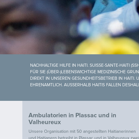
NACHHALTIGE HILFE IN HAITI. SUISSE-SANTE-HAITI (
FÜR SIE (ÜBER-)LEBENSWICHTIGE MEDIZINISCHE G
DIREKT IN UNSEREN GESUNDHEITSBETRIEB IN HAITI. 
EHRENAMTLICH. AUSSERHALB HAITIS FALLEN DESHALB
Ambulatorien in Plassac und in
Valheureux
Unsere Organisation mit 50 angestellten Haitianerinnen
und Haitianern betreibt in Plassac und in Valheureux zwe