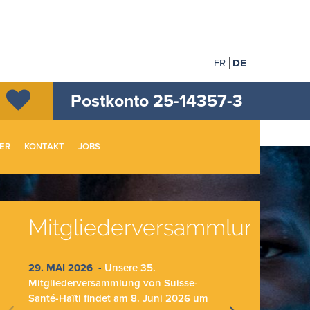
FR
DE
Postkonto 25-14357-3
ER
KONTAKT
JOBS
Mitgliederversammlung
G
tr
29. MAI 2026 -
Unsere 35.
Ho
Mitgliederversammlung von Suisse-
Santé-Haïti findet am
8. Juni 2026 um