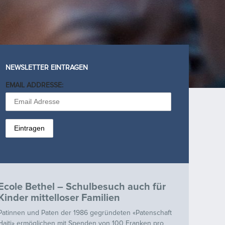
NEWSLETTER EINTRAGEN
EMAIL ADDRESSE:
Ecole Bethel – Schulbesuch auch für
Kinder mittelloser Familien
Patinnen und Paten der 1986 gegründeten «Patenschaft
Haiti» ermöglichen mit Spenden von 100 Franken pro