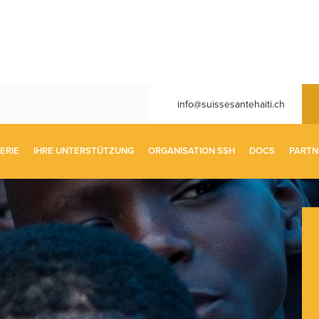
info@suissesantehaiti.ch
ERIE
IHRE UNTERSTÜTZUNG
ORGANISATION SSH
DOCS
PARTN