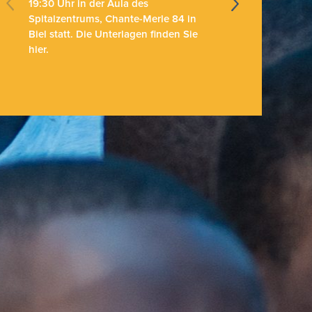
19:30 Uhr
in der Aula des
21. 
Spitalzentrums, Chante-Merle 84 in
sind 
Biel statt.
Die Unterlagen finden Sie
Gesun
hier.
anges
geöff
Sie hi