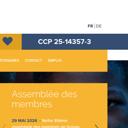
FR
DE
CCP 25-14357-3
RTENAIRES
CONTACT
EMPLOI
Assemblée des
En
membres
re
29 MAI 2026 -
Notre 35ème
21 N
assemblée des membres de Suisse-
2025,