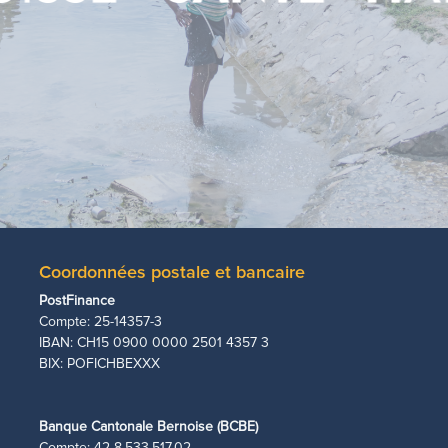
Coordonnées postale et bancaire
PostFinance
Compte: 25-14357-3
IBAN: CH15 0900 0000 2501 4357 3
BIX: POFICHBEXXX
Banque Cantonale Bernoise (BCBE)
Compte: 42 8.533.517.02