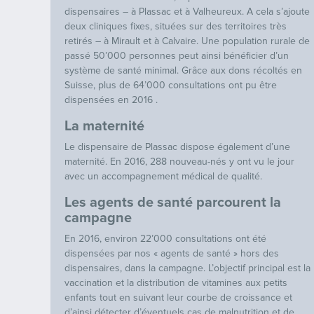
dispensaires – à Plassac et à Valheureux. A cela s’ajoute
deux cliniques fixes, situées sur des territoires très
retirés – à Mirault et à Calvaire. Une population rurale de
passé 50’000 personnes peut ainsi bénéficier d’un
système de santé minimal. Grâce aux dons récoltés en
Suisse, plus de 64’000 consultations ont pu être
dispensées en 2016 .
La maternité
Le dispensaire de Plassac dispose également d’une
maternité. En 2016, 288 nouveau-nés y ont vu le jour
avec un accompagnement médical de qualité.
Les agents de santé parcourent la
campagne
En 2016, environ 22’000 consultations ont été
dispensées par nos « agents de santé » hors des
dispensaires, dans la campagne. L’objectif principal est la
vaccination et la distribution de vitamines aux petits
enfants tout en suivant leur courbe de croissance et
d’ainsi détecter d’éventuels cas de malnutrition et de