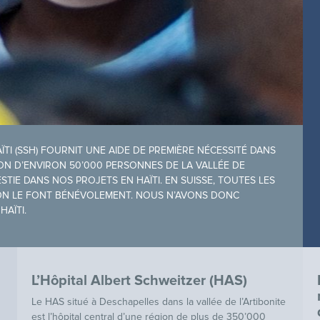
ÏTI (SSH) FOURNIT UNE AIDE DE PREMIÈRE NÉCESSITÉ DANS
ON D’ENVIRON 50’000 PERSONNES DE LA VALLÉE DE
ESTIE DANS NOS PROJETS EN HAÏTI. EN SUISSE, TOUTES LES
ON LE FONT BÉNÉVOLEMENT. NOUS N’AVONS DONC
AÏTI.
L’Hôpital Albert Schweitzer (HAS)
Le HAS situé à Deschapelles dans la vallée de l’Artibonite
est l’hôpital central d’une région de plus de 350’000