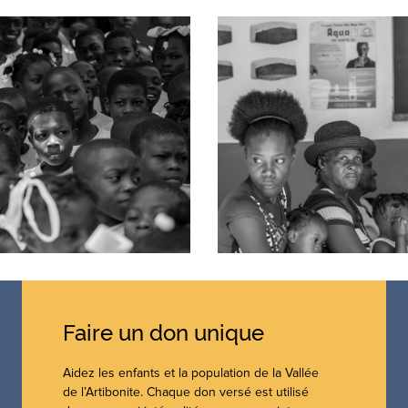
Faire un don unique
Aidez les enfants et la population de la Vallée
de l’Artibonite. Chaque don versé est utilisé