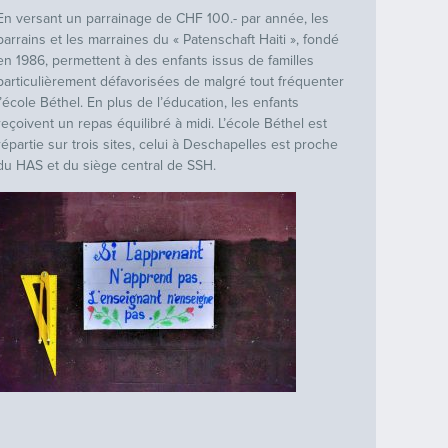
En versant un parrainage de CHF 100.- par année, les
parrains et les marraines du « Patenschaft Haiti », fondé
en 1986, permettent à des enfants issus de familles
particulièrement défavorisées de malgré tout fréquenter
l’école Béthel. En plus de l’éducation, les enfants
reçoivent un repas équilibré à midi. L’école Béthel est
répartie sur trois sites, celui à Deschapelles est proche
du HAS et du siège central de SSH.