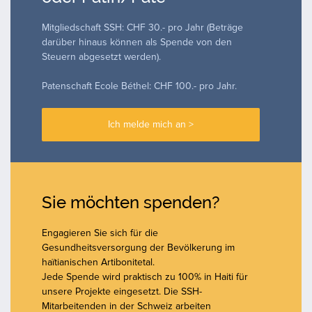
Mitgliedschaft SSH: CHF 30.- pro Jahr (Beträge
darüber hinaus können als Spende von den
Steuern abgesetzt werden).
Patenschaft Ecole Béthel: CHF 100.- pro Jahr.
Ich melde mich an >
Sie möchten spenden?
Engagieren Sie sich für die
Gesundheitsversorgung der Bevölkerung im
haïtianischen Artibonitetal.
Jede Spende wird praktisch zu 100% in Haiti für
unsere Projekte eingesetzt. Die SSH-
Mitarbeitenden in der Schweiz arbeiten