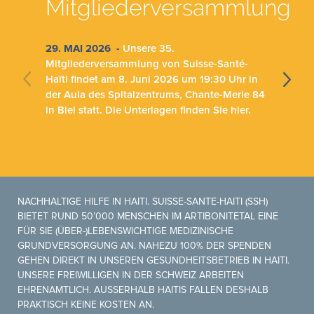
Mitgliederversammlung
29. MAI 2026 -
Unsere 35.
Mitgliederversammlung von Suisse-Santé-
Haïti findet am
8. Juni 2026 um 19:30 Uhr
in
der Aula des Spitalzentrums, Chante-Merle 84
in Biel statt.
Die Unterlagen finden Sie hier.
NACHHALTIGE HILFE IN HAITI. SUISSE-SANTE-HAITI (SSH)
BIETET RUND 50’000 MENSCHEN IM ARTIBONITETAL EINE
FÜR SIE (ÜBER-)LEBENSWICHTIGE MEDIZINISCHE
GRUNDVERSORGUNG AN. NAHEZU 100% DER SPENDEN
GEHEN DIREKT IN UNSEREN GESUNDHEITSBETRIEB IN HAITI.
UNSERE FREIWILLIGEN IN DER SCHWEIZ ARBEITEN
EHRENAMTLICH. AUSSERHALB HAITIS FALLEN DESHALB
PRAKTISCH KEINE KOSTEN AN.